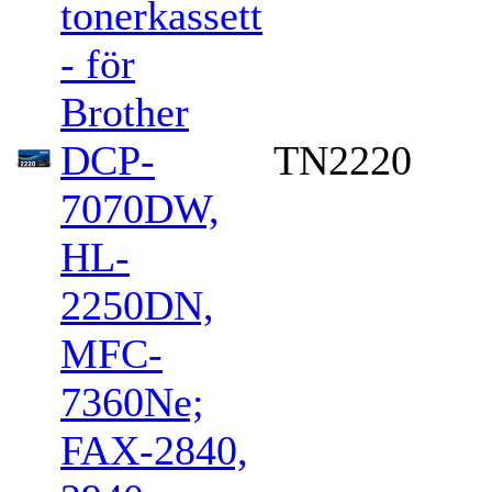
tonerkassett
- för
Brother
DCP-
TN2220
7070DW,
HL-
2250DN,
MFC-
7360Ne;
FAX-2840,