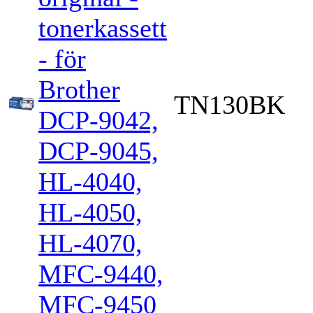
tonerkassett
- för
Brother
TN130BK
DCP-9042,
DCP-9045,
HL-4040,
HL-4050,
HL-4070,
MFC-9440,
MFC-9450