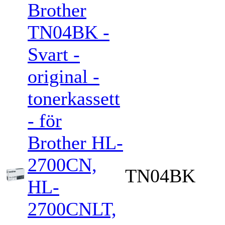
Brother
TN04BK -
Svart -
original -
tonerkassett
- för
Brother HL-
2700CN,
TN04BK
HL-
2700CNLT,