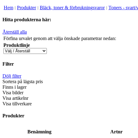
Hem
:
Produkter
:
Bläck, toner & förbrukningsvaror
:
Toners - svart/v
Hitta produkterna här:
Återställ alla
Förfina urvalet genom att välja önskade parametrar nedan:
Produktlinje
Filter
Dölj filter
Sortera på lägsta pris
Finns i lager
Visa bilder
Visa artikelnr
Visa tillverkare
Produkter
Benämning
Artnr