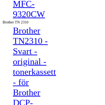
MFC-
9320CW
Brother TN 2310
Brother
TN2310 -
Svart -
original -
tonerkassett
- för
Brother
DCP-