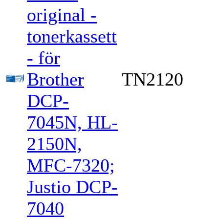
original -
tonerkassett
- för
Brother
TN2120
DCP-
7045N, HL-
2150N,
MFC-7320;
Justio DCP-
7040