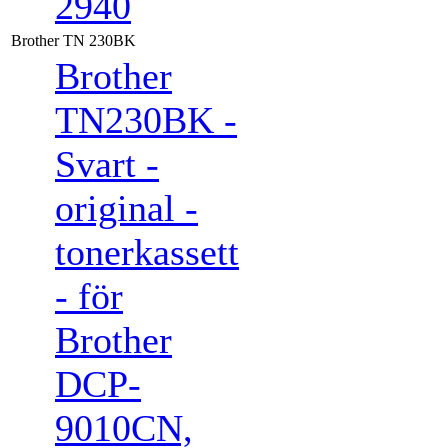
2940
Brother TN 230BK
Brother
TN230BK -
Svart -
original -
tonerkassett
- för
Brother
DCP-
9010CN,