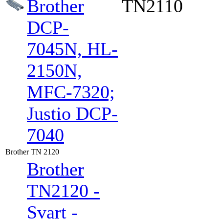
Brother
TN2110
DCP-
7045N, HL-
2150N,
MFC-7320;
Justio DCP-
7040
Brother TN 2120
Brother
TN2120 -
Svart -