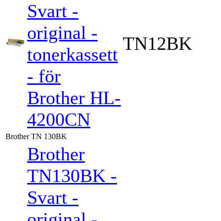
Svart -
original -
TN12BK
tonerkassett
- för
Brother HL-
4200CN
Brother TN 130BK
Brother
TN130BK -
Svart -
original -