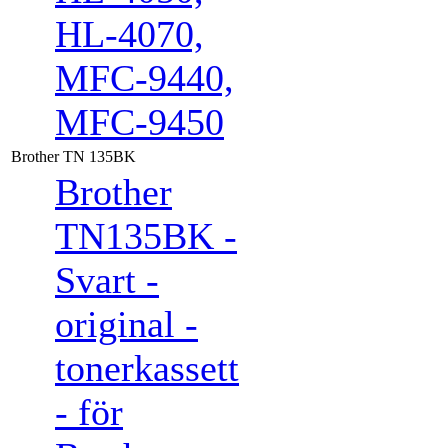
HL-4070,
MFC-9440,
MFC-9450
Brother TN 135BK
Brother
TN135BK -
Svart -
original -
tonerkassett
- för