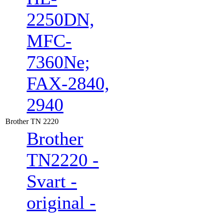
2250DN,
MFC-
7360Ne;
FAX-2840,
2940
Brother TN 2220
Brother
TN2220 -
Svart -
original -