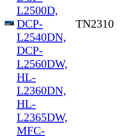
L2500D,
DCP-
TN2310
L2540DN,
DCP-
L2560DW,
HL-
L2360DN,
HL-
L2365DW,
MFC-