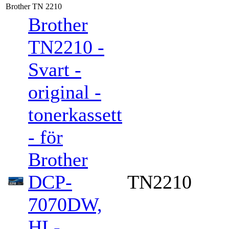
Brother TN 2210
Brother
TN2210 -
Svart -
original -
tonerkassett
- för
Brother
DCP-
TN2210
7070DW,
HL-