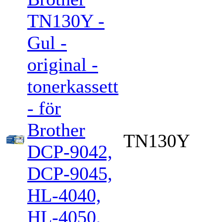
TN130Y -
Gul -
original -
tonerkassett
- för
Brother
TN130Y
DCP-9042,
DCP-9045,
HL-4040,
HL-4050,