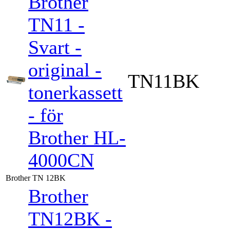
Brother
TN11 -
Svart -
original -
TN11BK
tonerkassett
- för
Brother HL-
4000CN
Brother TN 12BK
Brother
TN12BK -