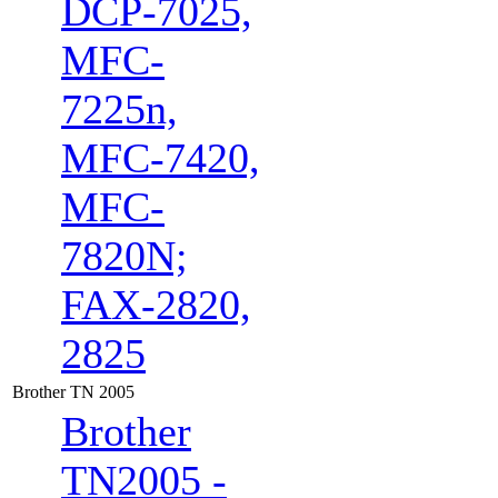
DCP-7025,
MFC-
7225n,
MFC-7420,
MFC-
7820N;
FAX-2820,
2825
Brother TN 2005
Brother
TN2005 -