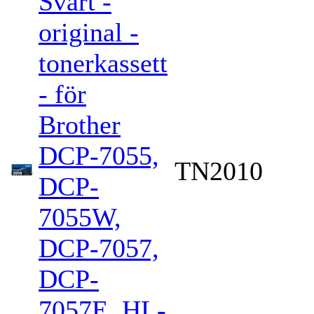
Svart -
original -
tonerkassett
- för
Brother
DCP-7055,
TN2010
DCP-
7055W,
DCP-7057,
DCP-
7057E, HL-