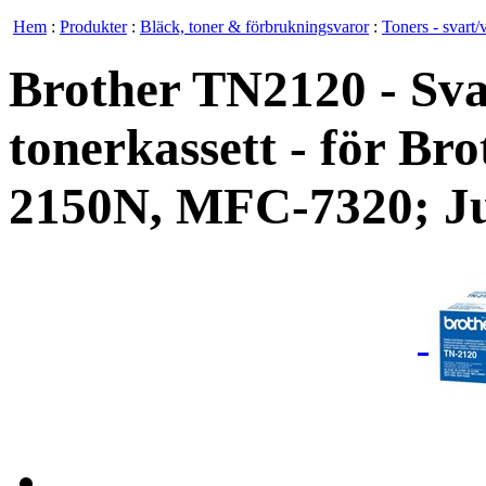
Hem
:
Produkter
:
Bläck, toner & förbrukningsvaror
:
Toners - svart/v
Brother TN2120 - Svar
tonerkassett - för B
2150N, MFC-7320; J