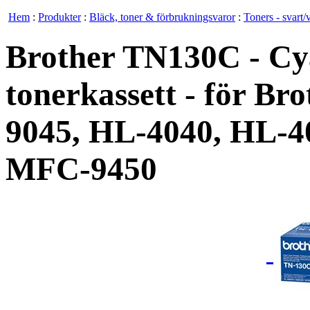
Hem
:
Produkter
:
Bläck, toner & förbrukningsvaror
:
Toners - svart/v
Brother TN130C - Cya
tonerkassett - för B
9045, HL-4040, HL-4
MFC-9450