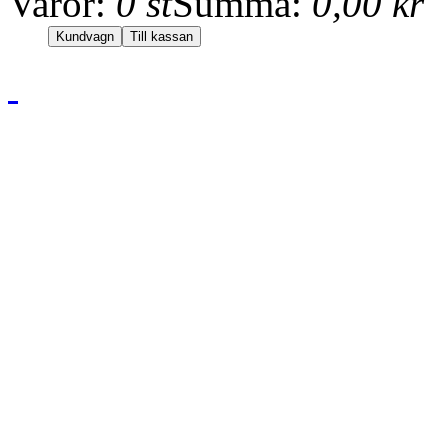
Varor:
0 st
Summa:
0,00 kr