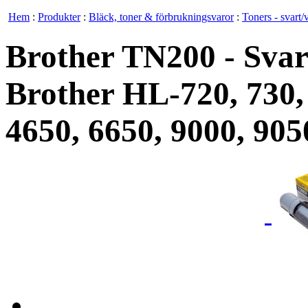
Hem
:
Produkter
:
Bläck, toner & förbrukningsvaror
:
Toners - svart/v
Brother TN200 - Svart 
Brother HL-720, 730,
4650, 6650, 9000, 905