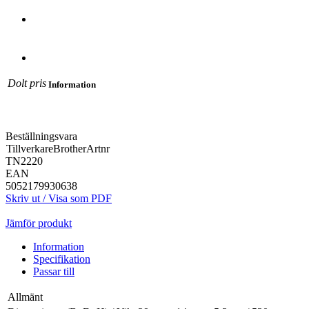
Dolt pris
Information
Beställningsvara
Tillverkare
Brother
Artnr
TN2220
EAN
5052179930638
Skriv ut / Visa som PDF
Jämför produkt
Information
Specifikation
Passar till
Allmänt