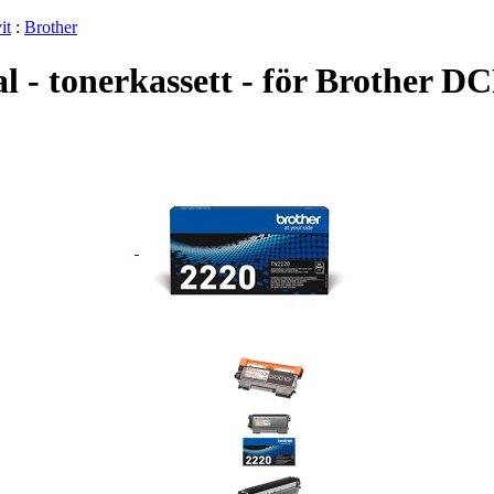
it
:
Brother
nal - tonerkassett - för Broth