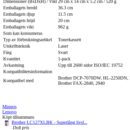
Dimensioner (BxDxH) / Vikt
29 cm x 14 cm x 5.2 cm / 520 g
Emballagets bredd
36.3 cm
Emballagets djup
11.5 cm
Emballagets höjd
20 cm
Emballagets vikt
962 g
Som kan konsumeras
Typ av förbrukningsartikel
Tonerkassett
Utskriftsteknik
Laser
Färg
Svart
Kvantitet
1-pack
Avkastning
Upp till 2600 sidor ISO/IEC 19752
Kompatibilitetsinformation
Brother DCP-7070DW, HL-2250DN,
Kompatibel med
Brother FAX-2840, 2940
Minnen
Lenovo
Köpt tillsammans
Brother LC127XLBK - Superlång livsl...
Dolt pris