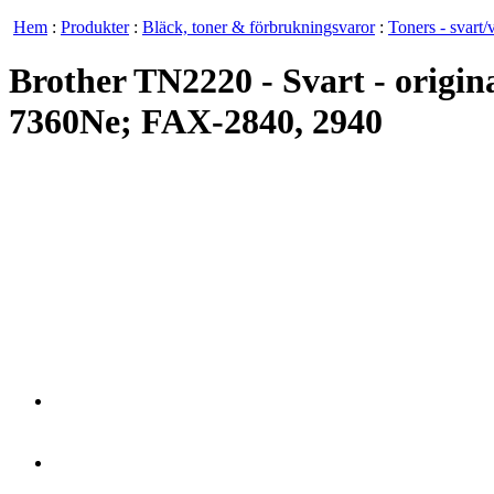
Hem
:
Produkter
:
Bläck, toner & förbrukningsvaror
:
Toners - svart/v
Brother TN2220 - Svart - origi
7360Ne; FAX-2840, 2940