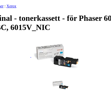
ser
:
Xerox
inal - tonerkassett - för Phaser
BC, 6015V_NIC