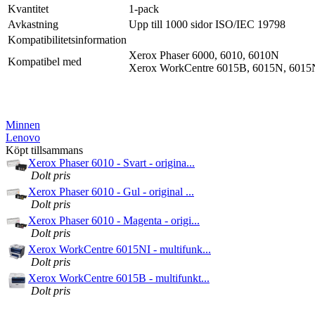
Kvantitet
1-pack
Avkastning
Upp till 1000 sidor ISO/IEC 19798
Kompatibilitetsinformation
Xerox Phaser 6000, 6010, 6010N
Kompatibel med
Xerox WorkCentre 6015B, 6015N, 601
Minnen
Lenovo
Köpt tillsammans
Xerox Phaser 6010 - Svart - origina...
Dolt pris
Xerox Phaser 6010 - Gul - original ...
Dolt pris
Xerox Phaser 6010 - Magenta - origi...
Dolt pris
Xerox WorkCentre 6015NI - multifunk...
Dolt pris
Xerox WorkCentre 6015B - multifunkt...
Dolt pris