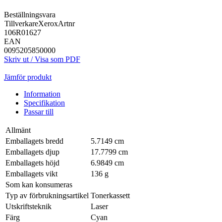
Beställningsvara
Tillverkare
Xerox
Artnr
106R01627
EAN
0095205850000
Skriv ut / Visa som PDF
Jämför produkt
Information
Specifikation
Passar till
Allmänt
Emballagets bredd
5.7149 cm
Emballagets djup
17.7799 cm
Emballagets höjd
6.9849 cm
Emballagets vikt
136 g
Som kan konsumeras
Typ av förbrukningsartikel
Tonerkassett
Utskriftsteknik
Laser
Färg
Cyan