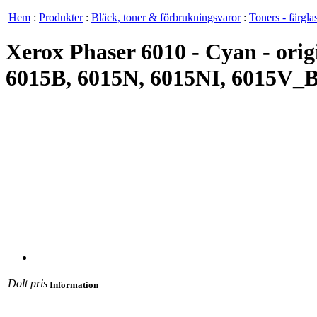
Hem
:
Produkter
:
Bläck, toner & förbrukningsvaror
:
Toners - färgla
Xerox Phaser 6010 - Cyan - orig
6015B, 6015N, 6015NI, 6015V_
Dolt pris
Information