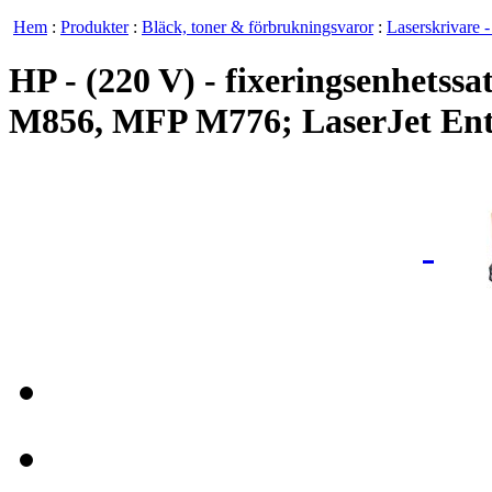
Hem
:
Produkter
:
Bläck, toner & förbrukningsvaror
:
Laserskrivare -
HP - (220 V) - fixeringsenhetssa
M856, MFP M776; LaserJet En